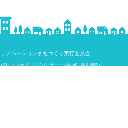
泉リノベーションまちづくり実行委員会
（雨ニモマケズ）
アドバイザー：永井 郁（谷川開発）
須）、久保 渉（くぼ田）、丸山 徳章（丸山みやげ店）、山口 長士
お問い合わせ
（渡辺 靖彦）
みなかみ町商工会 0278-62-1155
こちらから
プライバシーポリシー