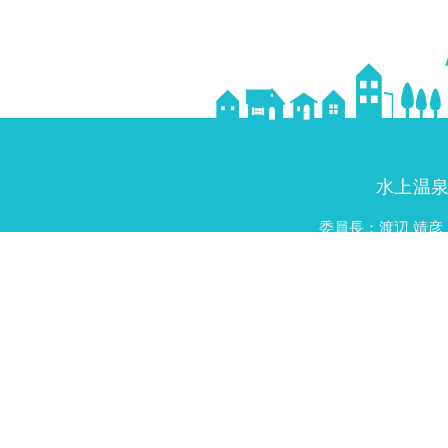
水上温
委員長：渡辺 靖彦
委員：山田 直彦（ラ・ビエール）、沼尻 好彦（丸
リノベ実行委員会・委員長